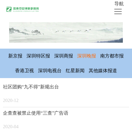
导航
首页
关于中安
律师团队
新京报
深圳特区报
深圳商报
深圳晚报
南方都市报
业务领域
香港卫视
深圳电视台
红星新闻
其他媒体报道
公开出版物
社区团购“九不得”新规出台
媒体采访
中安新闻
2020-12
联系我们
企查查被禁止使用“三查”广告语
2020-04