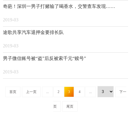
奇葩！深圳一男子打赌输了喝香水，交警查车发现……
2019-03
途歌共享汽车退押金要排长队
2019-03
男子微信账号被“盗”后反被索千元“赎号”
2019-03
首页
上一页
...
2
3
4
...
下一
页
尾页