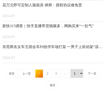
花万元即可定制人脸面具 律师：授权协议难免责
2024-07
新快315调查｜快手直播带货猫腻多，网购买来“一肚气”
2024-03
东莞两名女车主因会车纠纷停车场打架 一男子上前劝架“误入镜头”遭网暴
2024-03
首页
上一页
1
2
3
...
下一页
尾页