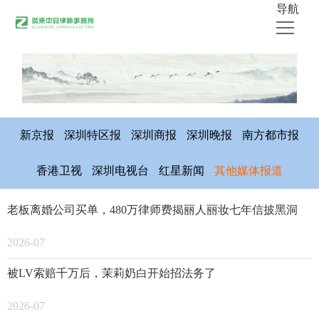
导航
首页
关于中安
律师团队
新京报
深圳特区报
深圳商报
深圳晚报
南方都市报
业务领域
香港卫视
深圳电视台
红星新闻
其他媒体报道
公开出版物
老板离婚公司买单，480万律师费揭丽人丽妆七年信披黑洞
媒体采访
中安新闻
2026-07
联系我们
被LV索赔千万后，茉莉奶白开始招法务了
2026-07