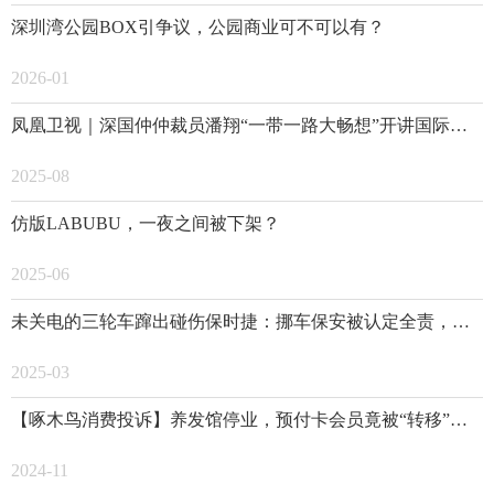
深圳湾公园BOX引争议，公园商业可不可以有？
2026-01
凤凰卫视｜深国仲仲裁员潘翔“一带一路大畅想”开讲国际商事调解制度
2025-08
仿版LABUBU，一夜之间被下架？
2025-06
未关电的三轮车蹿出碰伤保时捷：挪车保安被认定全责，已申请复核
2025-03
【啄木鸟消费投诉】养发馆停业，预付卡会员竟被“转移”至美容店？
2024-11