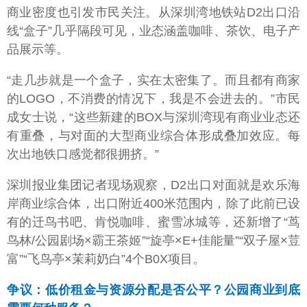
商业密度也引发市民关注。从深圳湾地铁站D2出口沿
线“盒子”几乎隔段可见，业态涵盖咖啡、茶饮、电子产
品展示等。
“走几步就是一个盒子，实在太密集了。而且都有商家
的LOGO，不消费的情况下，我是不会进去的。”市民
成女士说，“这些新建的BOX与深圳湾现有商业业态还
有重叠，与对面的大型商业综合体形成叠加效应。每
次出地铁口感觉都很拥挤。”
深圳报业集团记者现场观察，D2出口对面就是欢乐海
岸商业综合体，出口附近400米范围内，除了此前已设
有的迁鸟书吧、肯悦咖啡、蜜雪冰城等，还新增了“茑
鸟林/公园剧场×霸王茶姬”“旋亭×E+佳能量”“双子屋×荳
富”“飞鸟亭×茉莉奶白”4个B0X项目。
争议：低价租金与资源分配是否公平？公园商业到底