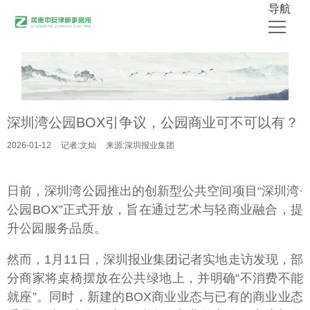
导航
首页
关于中安
深圳湾公园BOX引争议，公园商业可不可以有？
律师团队
2026-01-12
记者:文灿
来源:深圳报业集团
业务领域
公开出版物
日前，深圳湾公园推出的创新型公共空间项目“深圳湾·
媒体采访
公园BOX”正式开放，旨在通过艺术与轻商业融合，提
升公园服务品质。
中安新闻
然而，1月11日，深圳报业集团记者实地走访发现，部
联系我们
分商家将桌椅摆放在公共绿地上，并明确“不消费不能
就座”。同时，新建的BOX商业业态与已有的商业业态