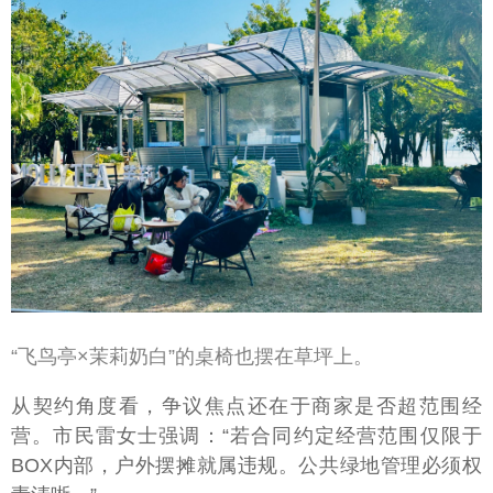
“飞鸟亭×茉莉奶白”的桌椅也摆在草坪上。
从契约角度看，争议焦点还在于商家是否超范围经
营。市民雷女士强调：“若合同约定经营范围仅限于
BOX内部，户外摆摊就属违规。公共绿地管理必须权