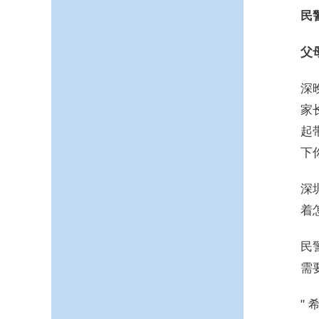
民
父
深
家
起
下
深
着
民
需
"