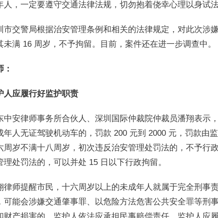
年人，一定要遵守交通法律法规，切勿抱着侥幸心理以身试法。
圳市交警局根据治安管理条例和相关的法律规定，对此次涉嫌无
其未满 16 周岁，不予拘留。目前，案件还在进一步调查中。
师：
护人应履行好监护职责
东中安律师事务所合伙人、深圳国际仲裁院仲裁员潘翔表示
成年人无证驾驶机动车的，罚款 200 元到 2000 元，罚
六周岁不满十八周岁，初次违反治安管理处罚法的，不予行
管理处罚法的，可以并处 15 日以下行政拘留。
翔律师提醒市民，十六周岁以上的未成年人就属于完全刑事
，可能会涉嫌交通肇事罪、以危险方法危害公共安全罪等刑
和财产损害的，监护人依法应承担民事赔偿责任。监护人应