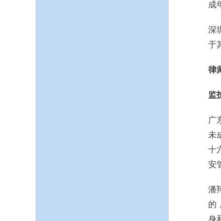
成
深
于
律
监
广
未
十
安
潘
的
身