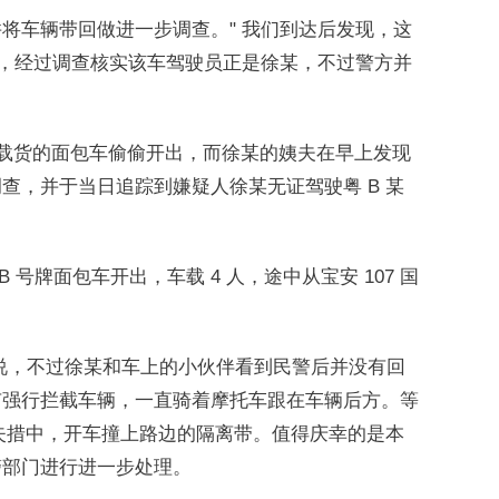
辆并将车辆带回做进一步调查。" 我们到达后发现，这
称，经过调查核实该车驾驶员正是徐某，不过警方并
里用以载货的面包车偷偷开出，而徐某的姨夫在早上发现
查，并于当日追踪到嫌疑人徐某无证驾驶粤 B 某
 号牌面包车开出，车载 4 人，途中从宝安 107 国
。
某说，不过徐某和车上的小伙伴看到民警后并没有回
有强行拦截车辆，一直骑着摩托车跟在车辆后方。等
慌失措中，开车撞上路边的隔离带。值得庆幸的是本
警部门进行进一步处理。