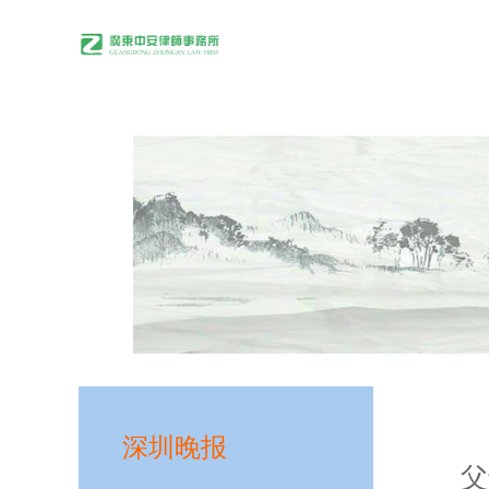
首
页
关
于
中
安
律
师
团
队
业
务
领
域
公
开
出
版
物
深圳晚报
媒
体
父