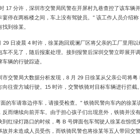
0 时 17 分许，深圳市交警局民警在开屏村九巷查控了该车
卡宴停在两栋楼之间，车上没有驾驶员。" 该工作人员介绍
有找到徐某。
 月 29 日凌晨 4 时许，徐某跑回观澜厂区将父亲的工厂
包车不见了，随后报案处理。接到报警后深圳交警立即展开调
牌车辆的行驶踪迹。
圳市交警局大数据分析发现，8 月 29 日徐某从父亲公司将粤 B
方向往壹方城行驶。15 时许，交警铁骑对目标车辆进行拦截
 前面的车请靠边停车，请接受检查。" 铁骑民警向车内的徐
，反而继续向前开车。由于担心孩子们出现意外，铁骑并没
快到红绿灯路口的时候，粤 B 号牌面包车驾驶人徐某在惊
事故并未造成人员受伤，而铁骑民警也将徐某等五人带回交