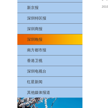
采
访
2019
新京报
中
安
深圳特区报
新
闻
深圳商报
联
系
深圳晚报
我
们
南方都市报
香港卫视
深圳电视台
红星新闻
其他媒体报道