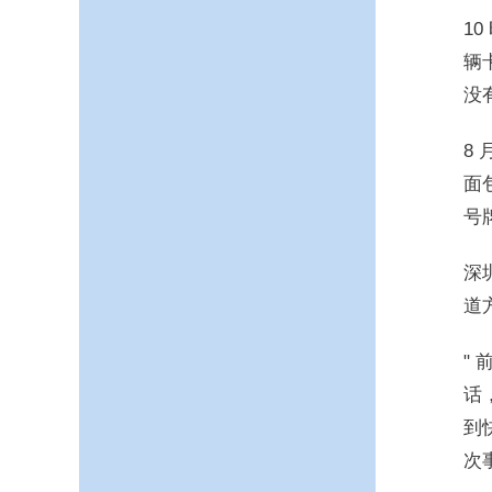
1
辆
没
8
面
号
深
道
"
话
到
次