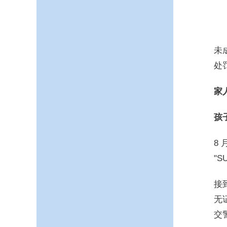
未
处
家
孩
8
"
接
无
交