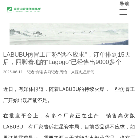
导航
首页
关于中安
LABUBU仿冒工厂称“供不应求”，订单排到15天
律师团队
后，四脚着地的“Lagogo”已经售出9000多个
业务领域
2025-06-11
记者:俞瑶 实习记者 周怡
来源:红星新闻
公开出版物
近日，有媒体报道，随着LABUBU的持续火爆，一些仿冒工
媒体采访
厂开始出现产能不足。
中安新闻
在批发平台上，有多个厂家正在生产、销售高仿版
联系我们
LABUBU。有厂家告诉红星资本局，目前货品供不应求，如
果订单需求量大，需要等两三天才能发出部分货品。也有厂