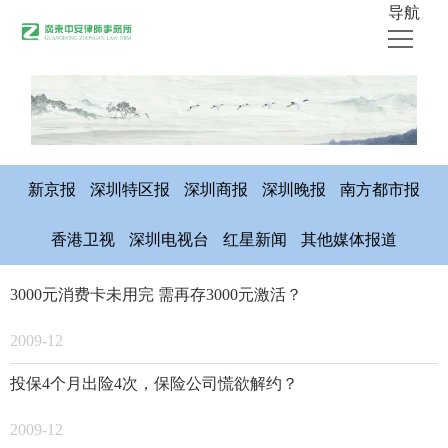
导航
首页
关于中安
律师团队
新京报
深圳特区报
深圳商报
深圳晚报
南方都市报
业务领域
香港卫视
深圳电视台
红星新闻
其他媒体报道
公开出版物
3000元消费卡未用完 需再存3000元激活？
媒体采访
中安新闻
2009-12
联系我们
投保4个月出险4次，保险公司慌欲解约？
2009-12