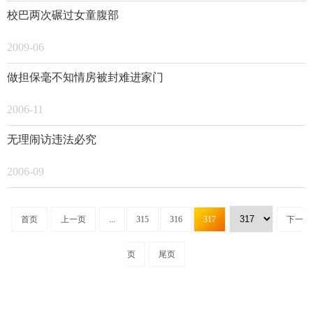
校巴两次碾过女童腹部
2009-06
做担保毫不知情房被封难进家门
2006-11
无理闹访违法必究
2006-09
首页
上一页
...
315
316
317
下一
页
尾页