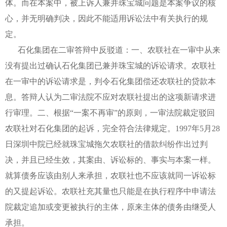
体。而在本案中，被上诉人兼并珠宝城问题是本案争议的核
心，并无明确判决，因此不能适用诉讼法中有关执行的规
定。
石化集团在二审答辩中反驳道：一、农联社在一审中从来
没有提出过确认石化集团已兼并珠宝城的诉讼请求。农联社
在一审中的诉讼请求是，判令石化集团偿还农联社的贷款本
息。答辩人认为二审法院不应对农联社提出的这项新请求进
行审理。二、根据“一案不再审”的原则，一审法院裁定驳回
农联社对石化集团的起诉，完全符合法律规定。1997年5月28
日深圳中院已经就珠宝城拖欠农联社的借款纠纷作出过判
决，并且已经生效，其案由、诉讼标的、事实与本案一样。
就算债务应该由别人来承担，农联社也不应该就同一诉讼标
的又提起诉讼。农联社充其量也只能是在执行程序中申请法
院裁定追加或变更被执行的主体，原来主体的债务由继受人
承担。