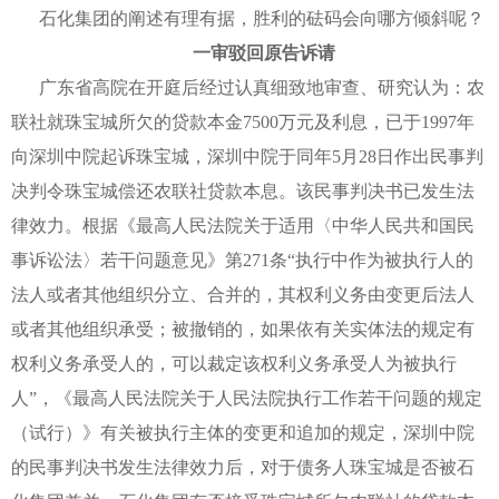
石化集团的阐述有理有据，胜利的砝码会向哪方倾斜呢？
一审驳回原告诉请
广东省高院在开庭后经过认真细致地审查、研究认为：农
联社就珠宝城所欠的贷款本金7500万元及利息，已于1997年
向深圳中院起诉珠宝城，深圳中院于同年5月28日作出民事判
决判令珠宝城偿还农联社贷款本息。该民事判决书已发生法
律效力。根据《最高人民法院关于适用〈中华人民共和国民
事诉讼法〉若干问题意见》第271条“执行中作为被执行人的
法人或者其他组织分立、合并的，其权利义务由变更后法人
或者其他组织承受；被撤销的，如果依有关实体法的规定有
权利义务承受人的，可以裁定该权利义务承受人为被执行
人”，《最高人民法院关于人民法院执行工作若干问题的规定
（试行）》有关被执行主体的变更和追加的规定，深圳中院
的民事判决书发生法律效力后，对于债务人珠宝城是否被石