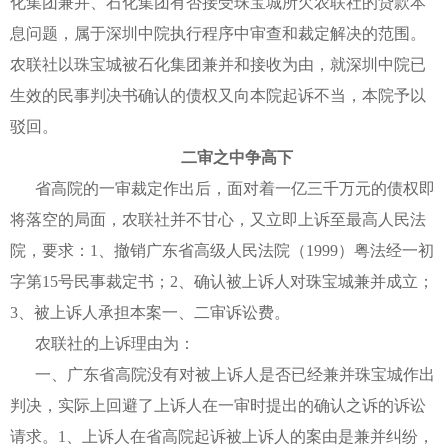
化集团兼并、石化集团有否接受珠宝城所欠农联社的贷款本
息问题，属于深圳中院执行程序中审查和裁定解决的范围。
农联社以珠宝城被石化集团兼并和接收为由，就深圳中院已
生效的民事判决书确认的债权又向本院起诉不当，本院予以
驳回。
二审之中争高下
省高院的一审裁定作出后，面对着一亿三千万元的债权即
将落空的局面，农联社并不甘心，又立即上诉至最高人民法
院，要求：1、撤销广东省高级人民法院（1999）粤法经一初
字第15号民事裁定书；2、确认被上诉人对珠宝城兼并成立；
3、被上诉人承担本案一、二审诉讼费。
农联社的上诉理由为：
一、广东省高院没有对被上诉人是否已经兼并珠宝城作出
判决，实际上回避了上诉人在一审时提出的确认之诉的诉讼
请求。1、上诉人在省高院起诉被上诉人的案由是兼并纠纷，