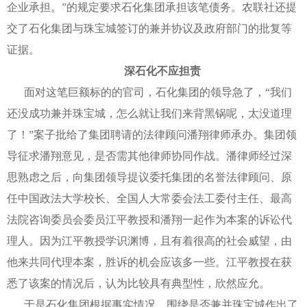
企业承担。”的规定要求石化集团承担该笔债务。农联社还提
交了石化集团与珠宝城签订的兼并协议及政府部门的批复等
证据。
深石化不应担责
面对这笔巨额标的的官司，石化集团的领导急了，“我们
还没成功兼并珠宝城，怎么就让我们来背黑锅呢，太没道理
了！”案子批给了集团聘请的法律顾问潘翔律师承办。集团领
导征求潘翔意见，是否需其他律师协同作战。潘律师经过深
思熟虑之后，向集团领导提议委托集团的名誉法律顾问、原
任中国政法大学校长、全国人大常委会法工委付主任、最高
法院咨询委员会委员江平教授和潘翔一起作为本案的诉讼代
理人。因为江平教授学识渊博，且有着很高的社会威望，由
他来共同代理本案，胜诉的机会应该多一些。江平教授在获
悉了该案的情况后，认为比较具有典型性，欣然应允。
于是石化集团根据事实情况，围绕是否兼并珠宝城作出了