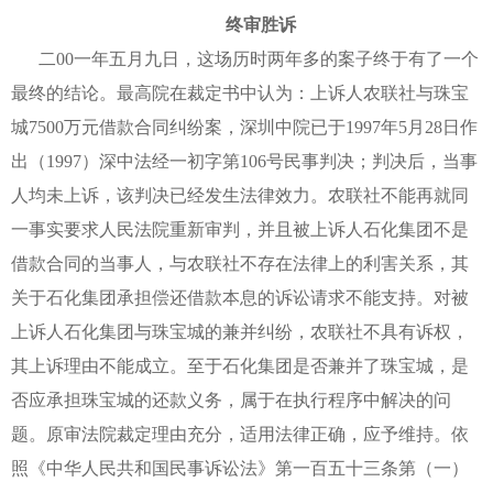
终审胜诉
二00一年五月九日，这场历时两年多的案子终于有了一个
最终的结论。最高院在裁定书中认为：上诉人农联社与珠宝
城7500万元借款合同纠纷案，深圳中院已于1997年5月28日作
出（1997）深中法经一初字第106号民事判决；判决后，当事
人均未上诉，该判决已经发生法律效力。农联社不能再就同
一事实要求人民法院重新审判，并且被上诉人石化集团不是
借款合同的当事人，与农联社不存在法律上的利害关系，其
关于石化集团承担偿还借款本息的诉讼请求不能支持。对被
上诉人石化集团与珠宝城的兼并纠纷，农联社不具有诉权，
其上诉理由不能成立。至于石化集团是否兼并了珠宝城，是
否应承担珠宝城的还款义务，属于在执行程序中解决的问
题。原审法院裁定理由充分，适用法律正确，应予维持。依
照《中华人民共和国民事诉讼法》第一百五十三条第（一）