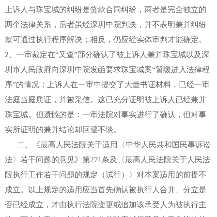
上诉人与珠宝城的纠纷是贷款合同纠纷，两者是完全独立的
两个法律关系，后者虽经深圳中院判决，并不表明兼并纠纷
就可通过执行程序解决；相反，仍应经实体审判才能确定。
2、一审裁定在“又查”部分确认了被上诉人兼并珠宝城以及深
圳市人民政府向深圳中院发函要求珠宝城案“暂缓进入法律程
序”的情况；上诉人在一审中提交了大量书证材料，已经一审
法庭当庭质证，并被采信。这已充分证明被上诉人已经兼并
珠宝城。但遗憾的是：一审法院对事实进行了确认，但对事
实所证明的兼并结论却回避不谈。
二、《最高人民法院关于适用〈中华人民共和国民事诉讼
法〉若干问题的意见》第271条及〈最高人民法院关于人民法
院执行工作若干问题的规定（试行）〉对本案适用的前提不
成立。以上规定的适用应当首先确认被执行人合并、分立是
否已经成立，才由执行法院变更或追加该承受人为被执行主