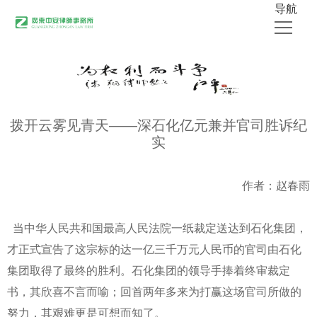
导航
首页
关于中安
拨开云雾见青天——深石化亿元兼并官司胜诉纪
律师团队
实
业务领域
公开出版物
作者：赵春雨
媒体采访
当中华人民共和国最高人民法院一纸裁定送达到石化集团，
中安新闻
才正式宣告了这宗标的达一亿三千万元人民币的官司由石化
联系我们
集团取得了最终的胜利。石化集团的领导手捧着终审裁定
书，其欣喜不言而喻；回首两年多来为打赢这场官司所做的
努力，其艰难更是可想而知了。