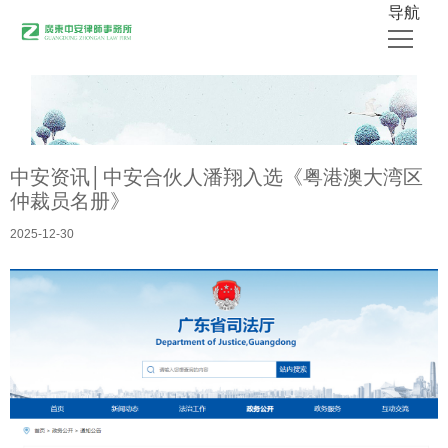
导航
首页
关于中安
中安资讯│中安合伙人潘翔入选《粤港澳大湾区
律师团队
仲裁员名册》
业务领域
2025-12-30
公开出版物
媒体采访
中安新闻
联系我们