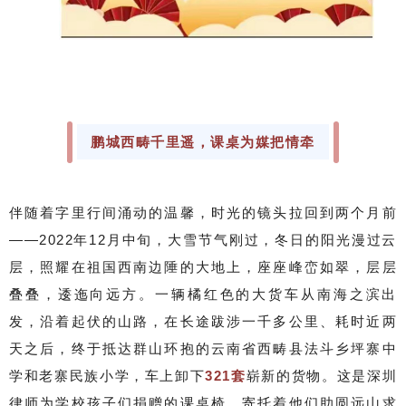
鹏城西畴千里遥，课桌为媒把情牵
伴随着字里行间涌动的温馨，时光的镜头拉回到两个月前
——2022年12月中旬，大雪节气刚过，冬日的阳光漫过云
层，照耀在祖国西南边陲的大地上，座座峰峦如翠，层层
叠叠，逶迤向远方。一辆橘红色的大货车从南海之滨出
发，沿着起伏的山路，在长途跋涉一千多公里、耗时近两
天之后，终于抵达群山环抱的云南省西畴县法斗乡坪寨中
学和老寨民族小学，车上卸下
321套
崭新的货物。这是深圳
律师为学校孩子们捐赠的课桌椅，寄托着他们助圆远山求