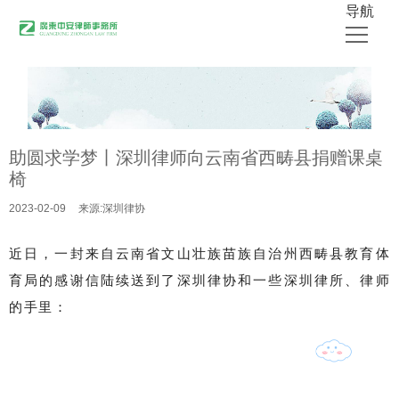
导航
首页
关于中安
助圆求学梦丨深圳律师向云南省西畴县捐赠课桌
律师团队
椅
业务领域
2023-02-09
来源:深圳律协
公开出版物
近日，一封来自云南省文山壮族苗族自治州西畴县教育体
媒体采访
育局的感谢信陆续送到了深圳律协和一些深圳律所、律师
中安新闻
的手里：
联系我们