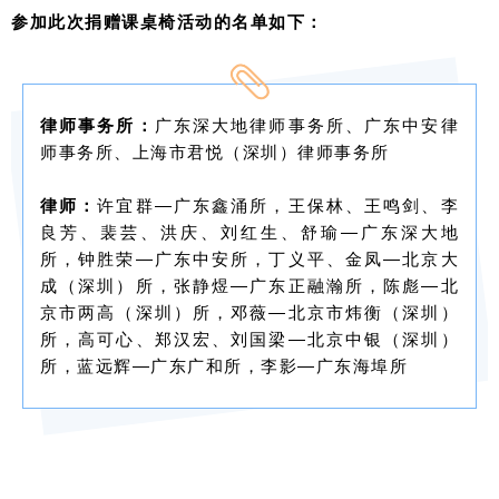
参加此次捐赠课桌椅活动的名单如下：
律师事务所：
广东深大地律师事务所、广东中安律
师事务所、上海市君悦（深圳）律师事务所
律师：
许宜群—广东鑫涌所，王保林、王鸣剑、李
良芳、裴芸、洪庆、刘红生、舒瑜—广东深大地
所，钟胜荣—广东中安所，丁义平、金凤—北京大
成（深圳）所，张静煜—广东正融瀚所，陈彪—北
京市两高（深圳）所，邓薇—北京市炜衡（深圳）
所，高可心、郑汉宏、刘国梁—北京中银（深圳）
所，蓝远辉—广东广和所，李影—广东海埠所