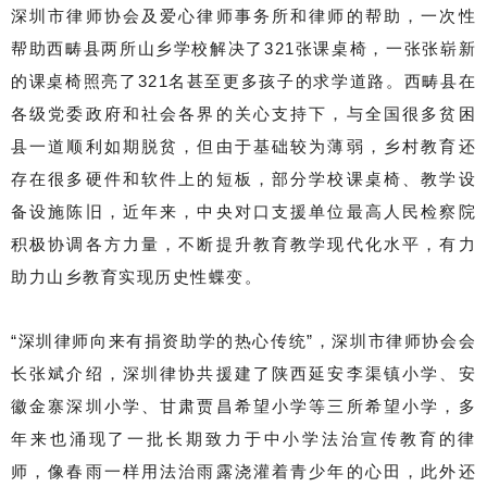
深圳市律师协会及爱心律师事务所和律师的帮助，一次性
帮助西畴县两所山乡学校解决了321张课桌椅，一张张崭新
的课桌椅照亮了321名甚至更多孩子的求学道路。西畴县在
各级党委政府和社会各界的关心支持下，与全国很多贫困
县一道顺利如期脱贫，但由于基础较为薄弱，乡村教育还
存在很多硬件和软件上的短板，部分学校课桌椅、教学设
备设施陈旧，近年来，中央对口支援单位最高人民检察院
积极协调各方力量，不断提升教育教学现代化水平，有力
助力山乡教育实现历史性蝶变。
“深圳律师向来有捐资助学的热心传统”，深圳市律师协会会
长张斌介绍，深圳律协共援建了陕西延安李渠镇小学、安
徽金寨深圳小学、甘肃贾昌希望小学等三所希望小学，多
年来也涌现了一批长期致力于中小学法治宣传教育的律
师，像春雨一样用法治雨露浇灌着青少年的心田，此外还