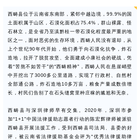
西畴县位于云南省东南部，紧邻中越边境，99.9%的国
土面积属于山区，石漠化面积占75.4%，群山裸露、怪
石林立，是全省乃至滇黔桂一带石漠化程度最严重的地
区之一，面对恶劣的生存环境，西畴人民没有退却，从
上个世纪90年代开始，他们勇于向石漠化抗争，炸石
造地，拉开了脱贫攻坚、全面建成小康社会的硬战，凭
着“苦熬不如苦干”的“西畴精神”，西畴人民在悬崖峭壁
中开挖出了3000多公里道路，实现了行政村、自然村
全部通公路，炸石造地10多万亩，粮食产量成数倍增
长，村民们告别了在石头缝窝里种庄稼的尴尬和无奈。
西畴县与深圳律师早有交集。2020年，深圳市参
加“1+1”中国法律援助志愿者行动的陈宏辉律师被派驻
西畴县开展法援工作，受到西畴县司法局、县委的好
评，被云南省法律援助基金会评为“优秀法律援助律